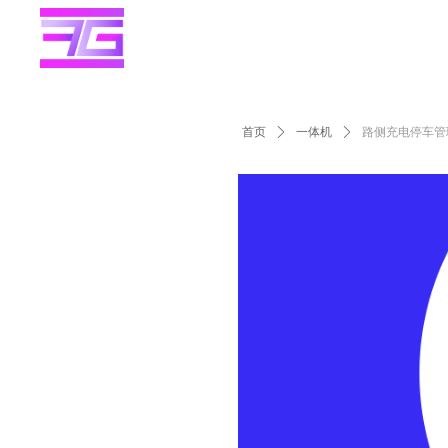
首页
ꄲ
一体机
ꄲ
路侧充电停车管理一